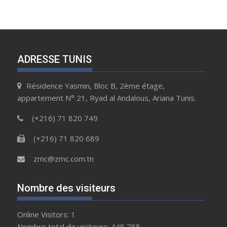
ADRESSE TUNIS
Résidence Yasmin, Bloc B, 2ème étage,
appartement N° 21, Ryad al Andalous, Ariana Tunis.
(+216) 71 820 749
(+216) 71 820 689
zmc@zmc.com.tn
Nombre des visiteurs
Online Visitors:
1
Nombre total de visiteurs:
448 788